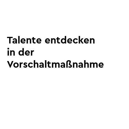
Talente entdecken
in der
Vorschaltmaßnahme
Gut vorbereitet in ihren
neuen Beruf.
In unseren Eignungsfeststellungen
prüfen wir ihre Fähigkeiten,