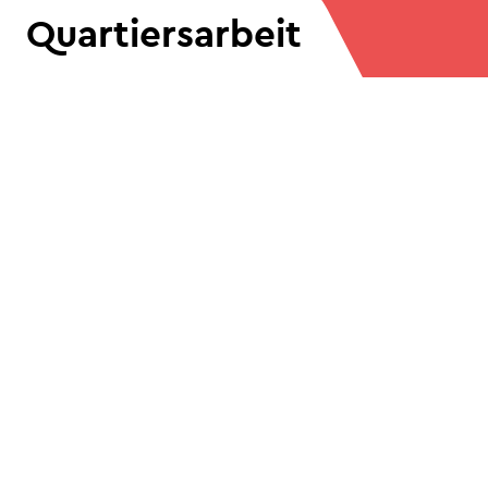
Quartiersarbeit
Wer sind wir?
ViA Ruhr e.V. ist mit zwei
Quartiersprojekten im Stadtgebiet
vertreten. Beide Projekte sind
Anlaufstelle für alle Fragen,
Probleme und Ideen der Menschen
aus den Quartieren. Jede*r ist bei
uns herzlich willkommen – Kinder,
Jugendliche, ihre Familien und
Senior*innen. Übergeordnetes Ziel